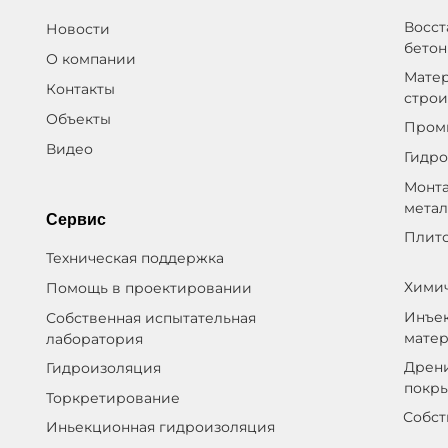
Восст
Новости
бето
О компании
Матер
Контакты
строи
Объекты
Пром
Видео
Гидр
Монта
мета
Сервис
Плит
Техническая поддержка
Химич
Помощь в проектировании
Инъе
Собственная испытательная
мате
лаборатория
Дрен
Гидроизоляция
покр
Торкретирование
Собст
Иньекционная гидроизоляция