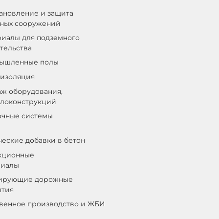
ановление и защита
нных сооружений
иалы для подземного
тельства
ышленные полы
оизоляция
ж оборудования,
ллоконструкций
очные системы
еские добавки в бетон
кционные
риалы
ирующие дорожные
ытия
венное производство и ЖБИ