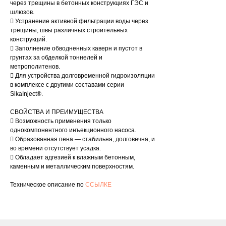
через трещины в бетонных конструкциях ГЭС и
шлюзов.
 Устранение активной фильтрации воды через
трещины, швы различных строительных
конструкций.
 Заполнение обводненных каверн и пустот в
грунтах за обделкой тоннелей и
метрополитенов.
 Для устройства долговременной гидроизоляции
в комплексе с другими составами серии
SikaInject®.
СВОЙСТВА И ПРЕИМУЩЕСТВА
 Возможность применения только
однокомпонентного инъекционного насоса.
 Образованная пена — стабильна, долговечна, и
во времени отсутствует усадка.
 Обладает адгезией к влажным бетонным,
каменным и металлическим поверхностям.
Техническое описание по
ССЫЛКЕ