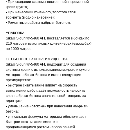
▪ При создании системы постоянной и временной
крепи грунта;
▪ При нанесении конечного, толстого слоя
торкрета (в одно нанесение);
▪ Ремонтные работы набрызг-бетоном.
УПАКОВКА
Sika® Sigunit®-5460 AFL поставляется в бочках по
210 литров и пластиковых контейнерах (еврокубах)
по 1000 литров.
ОСОБЕННОСТИ И ПРЕИМУЩЕСТВА
Sika® Sigunit®-5460 AFL подходит для создания
системы крепи с использованием мокрого и сухого
методов набрызг-бетона и имеет следующие
преимущества:
▪ быстрое схватывание влияет на скорость
выполнения работ, даёт возможность наносить
слои набрызг-бетона значительной толщины за
один цикл;
▪ уменьшение «отскока» при нанесении набрызг-
бетона;
▪ уникальная формула материала обеспечивает
быстрое схватывание вместе с
продолжающимся ростом набора ранней