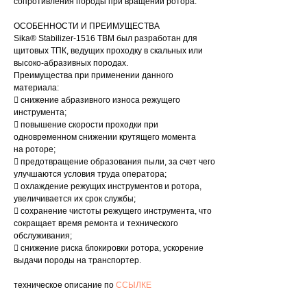
сопротивления породы при вращении ротора.
ОСОБЕННОСТИ И ПРЕИМУЩЕСТВА
Sika® Stabilizer-1516 TBM был разработан для
щитовых ТПК, ведущих проходку в скальных или
высоко-абразивных породах.
Преимущества при применении данного
материала:
 снижение абразивного износа режущего
инструмента;
 повышение скорости проходки при
одновременном снижении крутящего момента
на роторе;
 предотвращение образования пыли, за счет чего
улучшаются условия труда оператора;
 охлаждение режущих инструментов и ротора,
увеличивается их срок службы;
 сохранение чистоты режущего инструмента, что
сокращает время ремонта и технического
обслуживания;
 снижение риска блокировки ротора, ускорение
выдачи породы на транспортер.
техническое описание по
ССЫЛКЕ