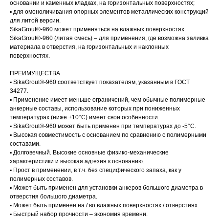
основании и каменных кладках, на горизонтальных поверхностях;
▪ для омоноличивания опорных элементов металлических конструкций
для литой версии.
SikaGrout®-960 может применяться на влажных поверхностях.
SikaGrout®-960 (литая смесь) – для применения, где возможна заливка
материала в отверстия, на горизонтальных и наклонных
поверхностях.
ПРЕИМУЩЕСТВА
▪ SikaGrout®-960 соответствует показателям, указанным в ГОСТ
34277.
▪ Применение имеет меньше ограничений, чем обычные полимерные
анкерные составы, использование которых при пониженных
температурах (ниже +10°C) имеет свои особенности.
▪ SikaGrout®-960 может быть применен при температурах до -5°C.
▪ Высокая совместимость с основанием по сравнению с полимерными
составами.
▪ Долговечный. Высокие основные физико-механические
характеристики и высокая адгезия к основанию.
▪ Прост в применении, в т.ч. без специфического запаха, как у
полимерных составов.
▪ Может быть применен для установки анкеров большого диаметра в
отверстия большого диаметра.
▪ Может быть применен на / во влажных поверхностях / отверстиях.
▪ Быстрый набор прочности – экономия времени.