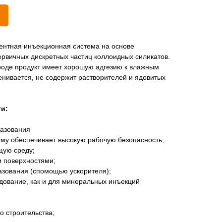
нентная инъекционная система на основе
ервичных дискретных частиц коллоидных силикатов.
оде продукт имеет хорошую адгезию к влажным
енивается, не содержит растворителей и ядовитых
и:
разования
тому обеспечивает высокую рабочую безопасность;
щую среду;
и поверхностями;
азования (спомощью ускорителя);
дование, как и для минеральных инъекций
о строительства;