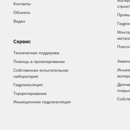
Матер
Контакты
строит
Объекты
Промы
Видео
Гидро
Монта
метал
Сервис
Плито
Техническая поддержка
Химиче
Помощь в проектировании
Инъек
Собственная испытательная
матер
лаборатория
Дрени
Гидроизоляция
покры
Торкретирование
Собст
Иньекционная гидроизоляция