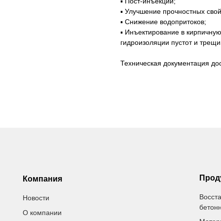
▪ Пост-инъекции;
▪ Улучшение прочностных свой
▪ Снижение водопритоков;
▪ Инъектирование в кирпичную
гидроизоляции пустот и трещ
Техническая документация до
Прод
Компания
Восст
Новости
бетон
О компании