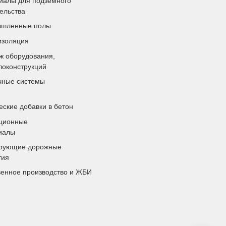
иалы для подземного
ельства
шленные полы
изоляция
ж оборудования,
локонструкций
чные системы
ские добавки в бетон
ционные
иалы
рующие дорожные
тия
венное производство и ЖБИ