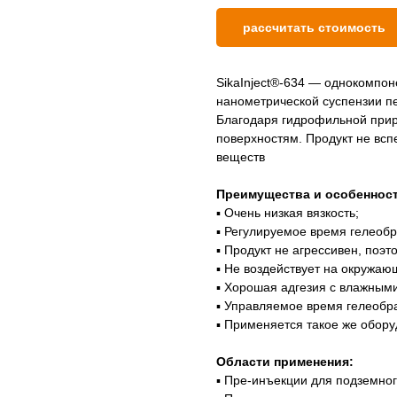
рассчитать стоимость
SikaInject®-634 — однокомпо
нанометрической суспензии п
Благодаря гидрофильной прир
поверхностям. Продукт не всп
веществ
Преимущества и особенност
▪ Очень низкая вязкость;
▪ Регулируемое время гелеоб
▪ Продукт не агрессивен, поэ
▪ Не воздействует на окружаю
▪ Хорошая адгезия с влажным
▪ Управляемое время гелеобр
▪ Применяется такое же обору
Области применения:
▪ Пре-инъекции для подземног