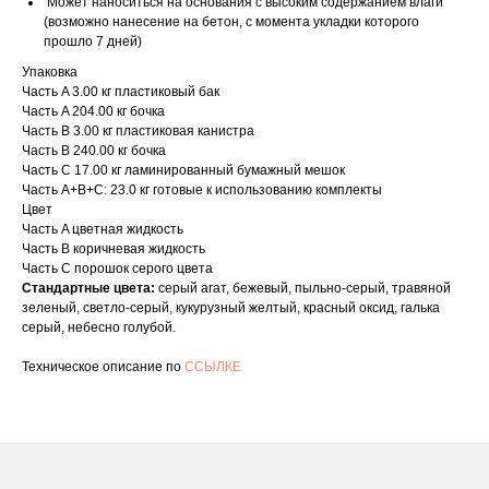
Может наноситься на основания с высоким содержанием влаги
(возможно нанесение на бетон, с момента укладки которого
прошло 7 дней)
Упаковка
Часть A 3.00 кг пластиковый бак
Часть A 204.00 кг бочка
Часть B 3.00 кг пластиковая канистра
Часть B 240.00 кг бочка
Часть C 17.00 кг ламинированный бумажный мешок
Часть A+B+C: 23.0 кг готовые к использованию комплекты
Цвет
Часть A цветная жидкость
Часть B коричневая жидкость
Часть C порошок серого цвета
Стандартные цвета:
серый агат, бежевый, пыльно-серый, травяной
зеленый, светло-серый, кукурузный желтый, красный оксид, галька
серый, небесно голубой.
Техническое описание по
ССЫЛКЕ