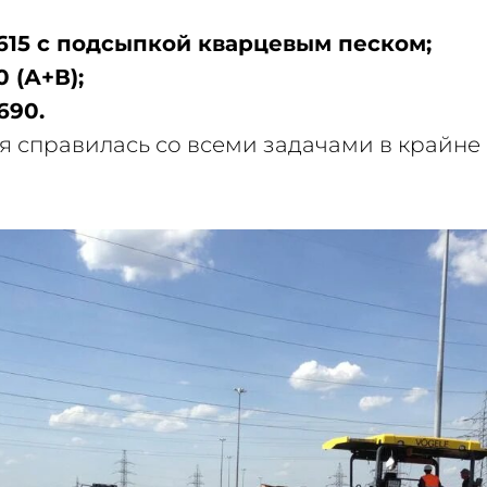
 615 с подсыпкой кварцевым песком;
 (А+В);
690.
 справилась со всеми задачами в крайне 