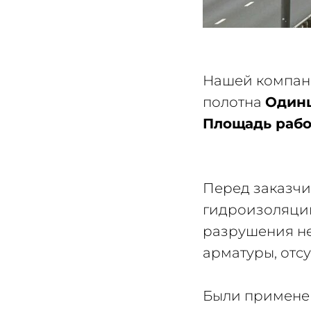
Нашей компан
полотна
Одинц
Площадь рабо
Перед заказчи
гидроизоляцию
разрушения не
арматуры, отс
Были применен