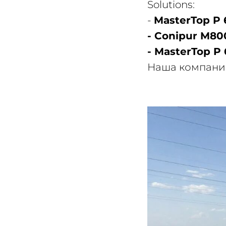
Solutions:
-
MasterTop P
- Conipur M800
- MasterTop P 
Наша компания