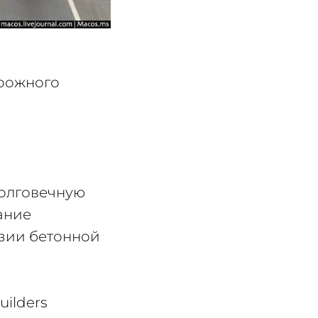
рожного
долговечную
ание
зии бетонной
ilders