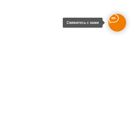
Свяжитесь с нами
+7 (343) 237-26-88
г. Екатеринбург
ул. Ясная, д. 2, офис 501
Продукция
Восстановление и защита
бетонных сооружений